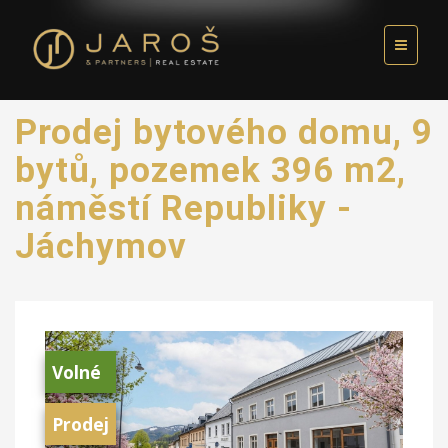
Prodej bytového domu, 9
bytů, pozemek 396 m2,
náměstí Republiky -
Jáchymov
Volné
Prodej