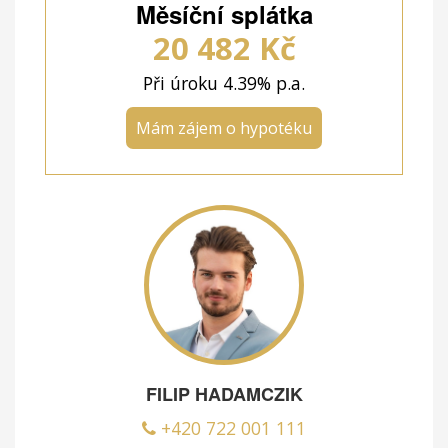
Měsíční splátka
20 482
Kč
Při úroku
4.39
% p.a.
Mám zájem o hypotéku
FILIP HADAMCZIK
+420 722 001 111