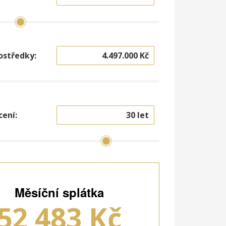
ostředky:
cení:
Měsíční splátka
52 483
Kč