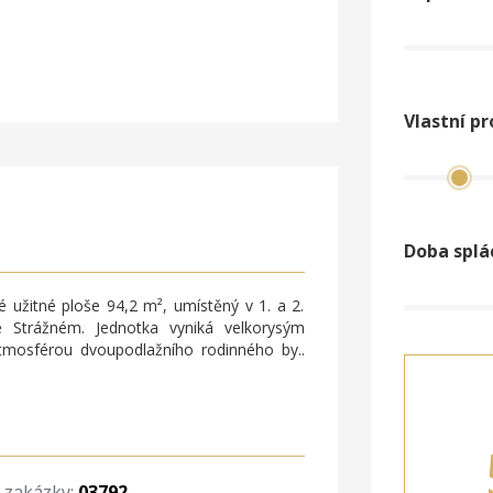
Vlastní pr
Doba splá
užitné ploše 94,2 m², umístěný v 1. a 2.
 Strážném. Jednotka vyniká velkorysým
 atmosférou dvoupodlažního rodinného by..
o zakázky:
03792