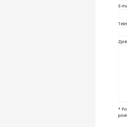
E-ma
Telef
Zprá
* Po
povi