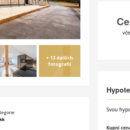
Ce
vče
+ 13 dalších
fotografií
Hypote
Svou hypo
tegorie:
kk
Kupní cen