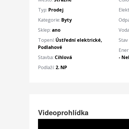
Typ:
Prodej
Elekt
Kategorie:
Byty
Odpa
Sklep:
ano
Voda
Topení:
Ústřední elektrické,
Stav
Podlahové
Ener
Stavba:
Cihlová
- N
Podlaží:
2. NP
Videoprohlídka