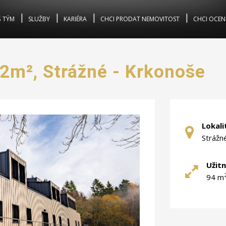
 TÝM
SLUŽBY
KARIÉRA
CHCI PRODAT NEMOVITOST
CHCI OCEN
,2m², Strážné - Krkonoše
Lokali
Strážn
Užitn
94 m