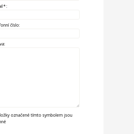
il
*
:
onní číslo:
va:
ložky označené tímto symbolem jsou
nné