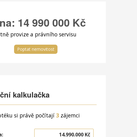
na:
14 990 000 Kč
tně provize a právního servisu
Poptat nemovitost
ční kalkulačka
téku si právě počítají
3
zájemci
a: