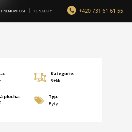
+420 731 61 61 55
IT NEMOVITOST
KONTAKTY
ta:
Kategorie:
é
3+kk
á plocha:
Typ:
2
Byty