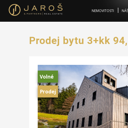
NEMOVITOSTI
NÁŠ
Prodej bytu 3+kk 94
Volné
Prodej