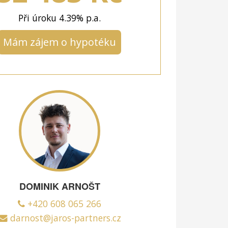
Při úroku
4.39
% p.a.
Mám zájem o hypotéku
DOMINIK ARNOŠT
+420 608 065 266
darnost@jaros-partners.cz