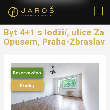
Byt 4+1 s lodžií, ulice Za
Opusem, Praha-Zbraslav
Rezervováno
Prodej