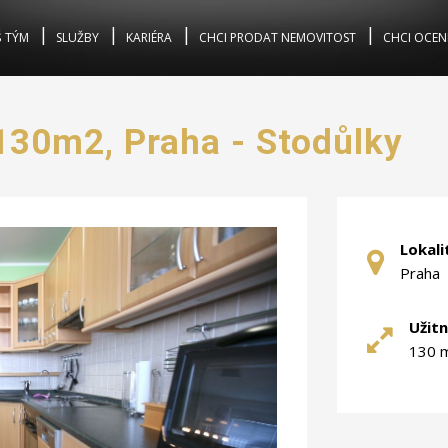
 TÝM
SLUŽBY
KARIÉRA
CHCI PRODAT NEMOVITOST
CHCI OCEN
130m2, Praha - Stodůlky
Lokali
Praha
Užitn
130 