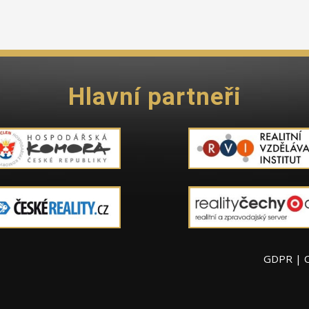
Hlavní partneři
GDPR
|