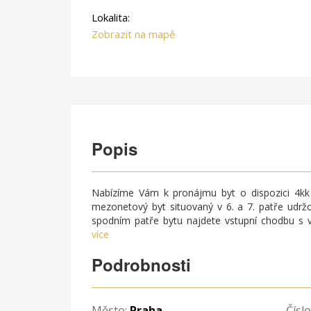
Lokalita:
Zobrazit na mapě
Popis
Nabízíme Vám k pronájmu byt o dispozici 4kk 
mezonetový byt situovaný v 6. a 7. patře ud
spodním patře bytu najdete vstupní chodbu s v
více
Podrobnosti
Město:
Praha
Čísl