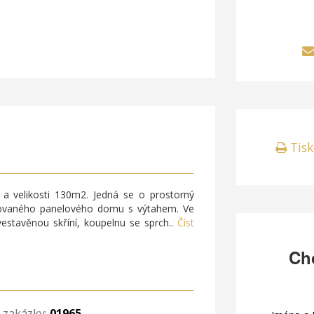
Tisk
a velikosti 130m2. Jedná se o prostorný
ržovaného panelového domu s výtahem. Ve
estavěnou skříní, koupelnu se sprch..
Číst
Chc
o zakázky:
01965