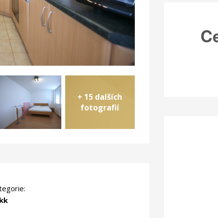
C
+ 15 dalších
fotografií
tegorie:
kk