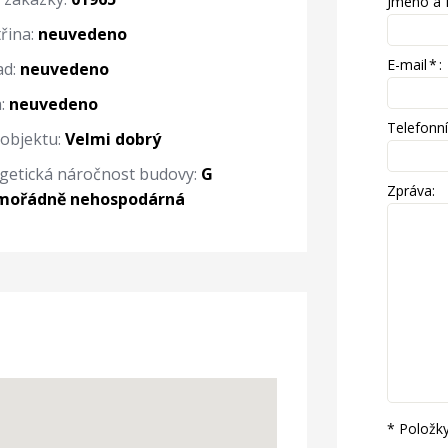
Jméno a 
řina:
neuvedeno
E-mail
*
:
d:
neuvedeno
:
neuvedeno
Telefonní 
 objektu:
Velmi dobrý
getická náročnost budovy:
G
Zpráva:
imořádně nehospodárná
* Položk