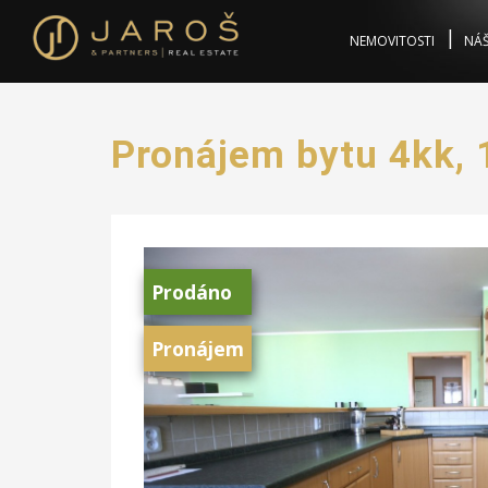
NEMOVITOSTI
NÁŠ
Pronájem bytu 4kk, 
Prodáno
Pronájem