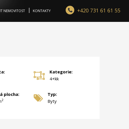
+420 731 61 61 55
IT NEMOVITOST
KONTAKTY
ta:
Kategorie:
4+kk
á plocha:
Typ:
2
m
Byty