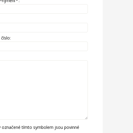
Příjmení
*
:
číslo:
y označené tímto symbolem jsou povinné