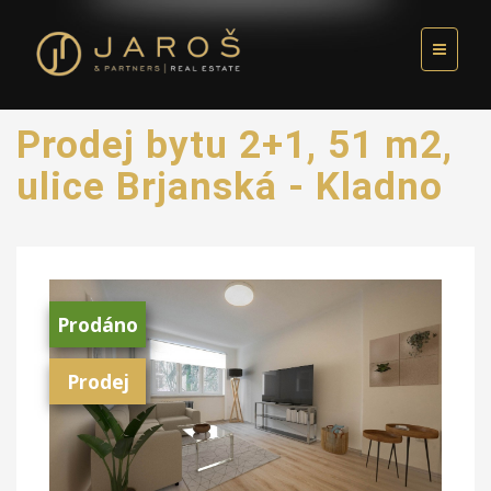
Prodej bytu 2+1, 51 m2,
ulice Brjanská - Kladno
Prodáno
Prodej