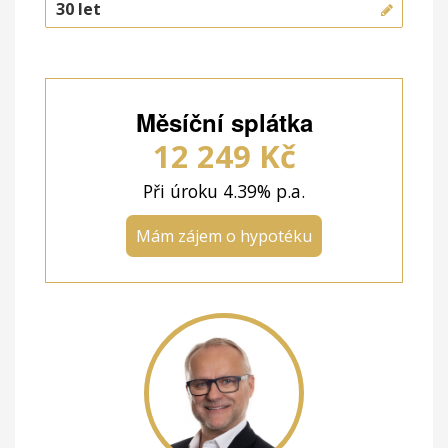
Měsíční splátka
12 249
Kč
Při úroku
4.39
% p.a.
Mám zájem o hypotéku