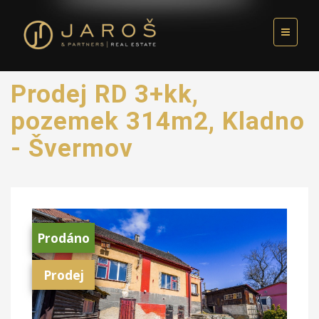
Prodej RD 3+kk,
pozemek 314m2, Kladno
- Švermov
Prodáno
Prodej